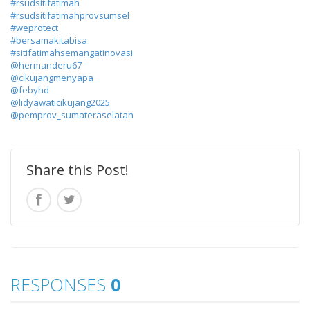
#rsudsitifatimah
#rsudsitifatimahprovsumsel
#weprotect
#bersamakitabisa
#sitifatimahsemangatinovasi
@hermanderu67
@cikujangmenyapa
@febyhd
@lidyawaticikujang2025
@pemprov_sumateraselatan
Share this Post!
RESPONSES
0